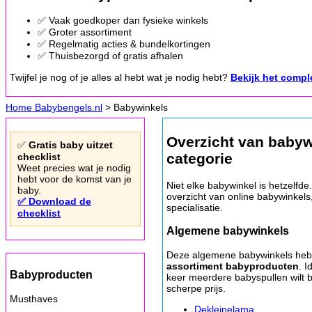
✅ Vaak goedkoper dan fysieke winkels
✅ Groter assortiment
✅ Regelmatig acties & bundelkortingen
✅ Thuisbezorgd of gratis afhalen
Twijfel je nog of je alles al hebt wat je nodig hebt?
Bekijk het compl
Home Babybengels.nl
> Babywinkels
Overzicht van babyw
✅
Gratis baby uitzet
categorie
checklist
Weet precies wat je nodig
hebt voor de komst van je
Niet elke babywinkel is hetzelfde
baby.
overzicht van online babywinkels
✅ Download de
specialisatie.
checklist
Algemene babywinkels
Deze algemene babywinkels he
assortiment babyproducten
. I
Babyproducten
keer meerdere babyspullen wilt 
scherpe prijs.
Musthaves
Dekleinelama