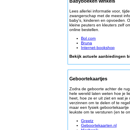
Babyboeken winkels
Lees allerlei informatie voor, tijd
zwangerschap met de meest info
baby's, kinderen en opvoeden. O
kleine peuters en kleuters zelf o
online bestellen.
Bol.com
Bruna
Internet-bookshop
Bekijk actuele aanbiedingen b
Geboortekaartjes
Zodra de geboorte achter de rug is
hele wereld laten weten hoe je li
heet, hoe ze er uit ziet en wat je
verzinnen om te delen of te regel
maar een fysiek geboortekaartje b
leukste om te versturen (en te o
Greetz
Geboortekaarten.nl
Hierbenik