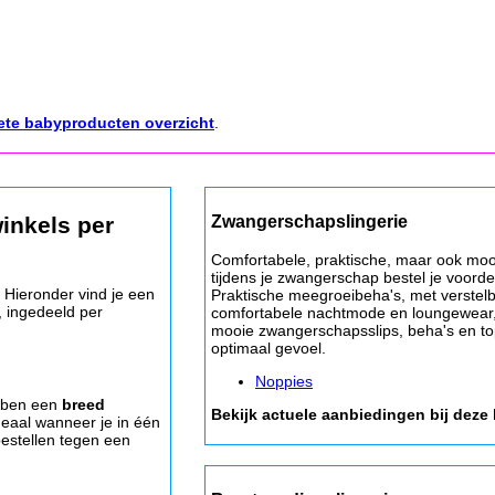
ete babyproducten overzicht
.
Zwangerschapslingerie
inkels per
Comfortabele, praktische, maar ook mooi
tijdens je zwangerschap bestel je voordel
. Hieronder vind je een
Praktische meegroeibeha's, met verstel
, ingedeeld per
comfortabele nachtmode en loungewear
mooie zwangerschapsslips, beha's en to
optimaal gevoel.
Noppies
bben een
breed
Bekijk actuele aanbiedingen bij deze
deaal wanneer je in één
bestellen tegen een