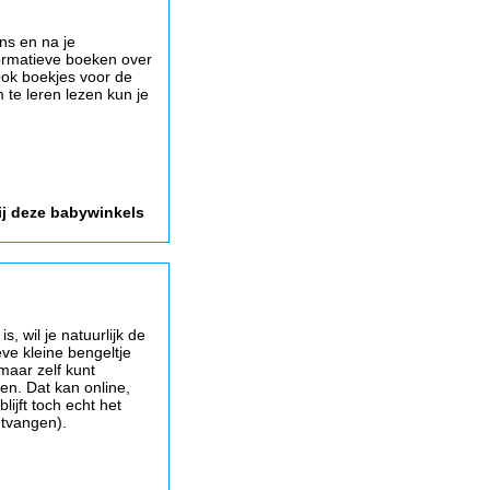
ens en na je
rmatieve boeken over
ok boekjes voor de
m te leren lezen kun je
ij deze babywinkels
, wil je natuurlijk de
eve kleine bengeltje
 maar zelf kunt
en. Dat kan online,
lijft toch echt het
ntvangen).