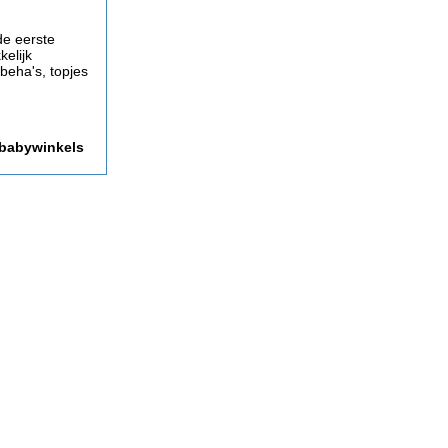
de eerste
elijk
beha's, topjes
 babywinkels