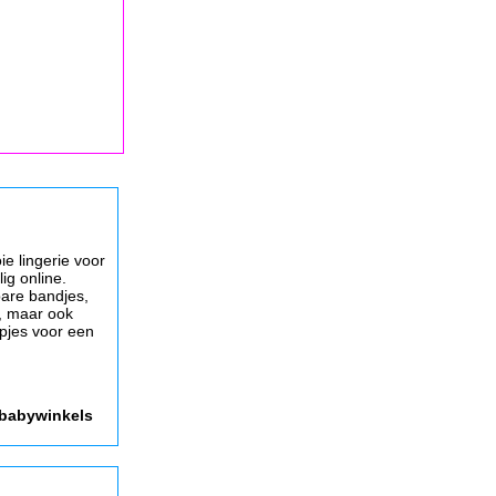
e lingerie voor
ig online.
bare bandjes,
, maar ook
pjes voor een
 babywinkels