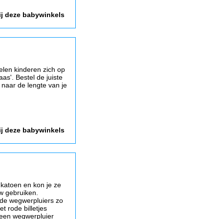
ij deze babywinkels
len kinderen zich op
s'. Bestel de juiste
 naar de lengte van je
ij deze babywinkels
 katoen en kon je ze
w gebruiken.
 de wegwerpluiers zo
t rode billetjes
 een wegwerpluier