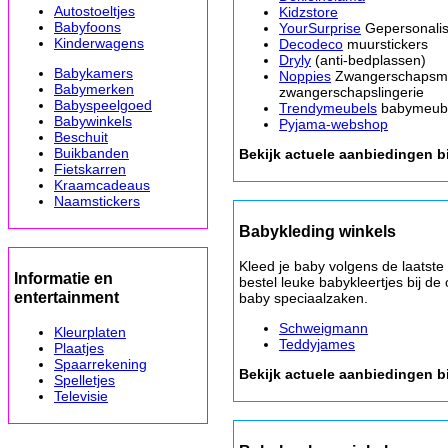
Autostoeltjes
Kidzstore
Babyfoons
YourSurprise
Gepersonalis
Kinderwagens
Decodeco
muurstickers
Dryly
(anti-bedplassen)
Babykamers
Noppies
Zwangerschapsm
Babymerken
zwangerschapslingerie
Babyspeelgoed
Trendymeubels
babymeub
Babywinkels
Pyjama-webshop
Beschuit
Buikbanden
Bekijk actuele aanbiedingen b
Fietskarren
Kraamcadeaus
Naamstickers
Babykleding winkels
Kleed je baby volgens de laatst
Informatie en
bestel leuke babykleertjes bij de
entertainment
baby speciaalzaken.
Schweigmann
Kleurplaten
Teddyjames
Plaatjes
Spaarrekening
Bekijk actuele aanbiedingen b
Spelletjes
Televisie